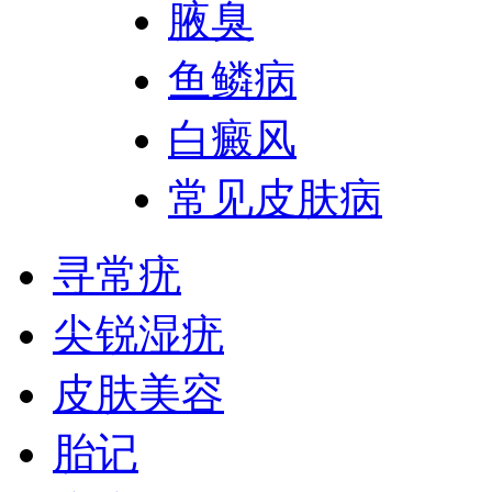
腋臭
鱼鳞病
白癜风
常见皮肤病
寻常疣
尖锐湿疣
皮肤美容
胎记