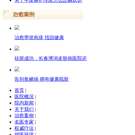
关于牛皮癣护理应怎么正确认识
治愈带状疱疹 找回健康
祛斑成功，长春博润皮肤病医院还
告别鱼鳞病 拥有健康肌肤
首页
|
医院概况
|
院内新闻
|
关于我们
|
治愈案例
|
名医专家
|
权威疗法
|
就医环境
|