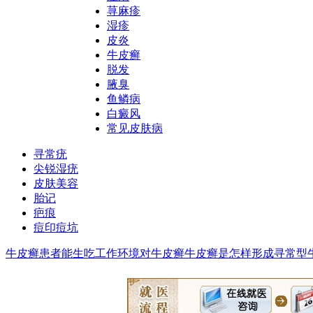
荨麻疹
湿疹
皮炎
牛皮癣
脱发
腋臭
鱼鳞病
白癜风
常见皮肤病
寻常疣
尖锐湿疣
皮肤美容
胎记
疤痕
痘印痘坑
牛皮癣患者能生吃
工作环境对牛皮癣
牛皮癣是怎样形成
寻常型