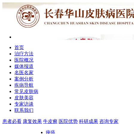
首页
治疗方法
医院概况
媒体报道
名医名家
案例分析
疾病导航
常见皮肤病
皮肤美容
专家访谈
联系我们
患者必看
康复效果
牛皮癣
医院优势
科研成果
咨询专家
痤疮