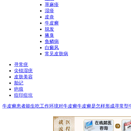
荨麻疹
湿疹
皮炎
牛皮癣
脱发
腋臭
鱼鳞病
白癜风
常见皮肤病
寻常疣
尖锐湿疣
皮肤美容
胎记
疤痕
痘印痘坑
牛皮癣患者能生吃
工作环境对牛皮癣
牛皮癣是怎样形成
寻常型