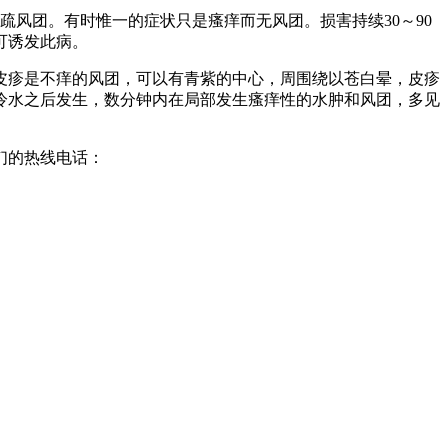
疏风团。有时惟一的症状只是瘙痒而无风团。损害持续30～90
可诱发此病。
皮疹是不痒的风团，可以有青紫的中心，周围绕以苍白晕，皮疹
触冷水之后发生，数分钟内在局部发生瘙痒性的水肿和风团，多见
们的热线电话：