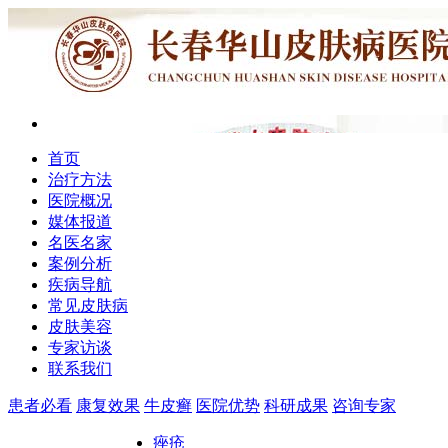
首页
治疗方法
医院概况
媒体报道
名医名家
案例分析
疾病导航
常见皮肤病
皮肤美容
专家访谈
联系我们
患者必看
康复效果
牛皮癣
医院优势
科研成果
咨询专家
痤疮