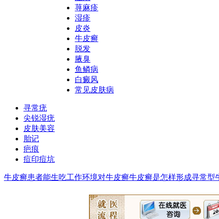
荨麻疹
湿疹
皮炎
牛皮癣
脱发
腋臭
鱼鳞病
白癜风
常见皮肤病
寻常疣
尖锐湿疣
皮肤美容
胎记
疤痕
痘印痘坑
牛皮癣患者能生吃
工作环境对牛皮癣
牛皮癣是怎样形成
寻常型