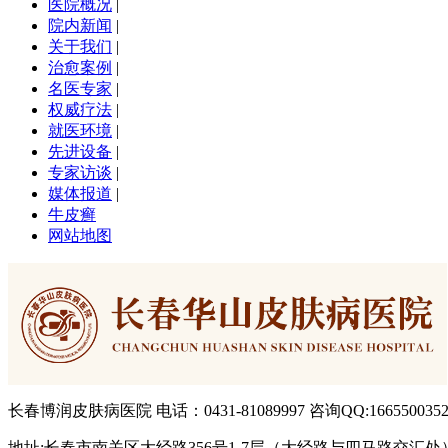
医院概况
|
院内新闻
|
关于我们
|
治愈案例
|
名医专家
|
权威疗法
|
就医环境
|
先进设备
|
专家访谈
|
媒体报道
|
牛皮癣
网站地图
长春博润皮肤病医院 电话：0431-81089997 咨询QQ:166550035
地址:长春市南关区大经路356号1-7层（大经路与四马路交汇处