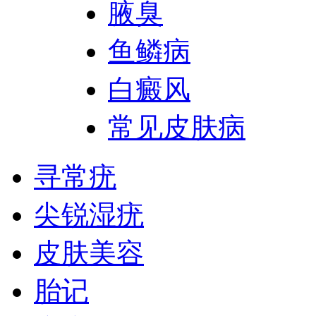
腋臭
鱼鳞病
白癜风
常见皮肤病
寻常疣
尖锐湿疣
皮肤美容
胎记